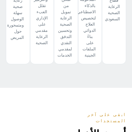
قطاع
رعاية
بالذكاء
من
تقلل
الرعاية
صحية
الاصطناعي
تمويل
العبء
الصحية
سهلة
لتخصيص
الرعاية
الإداري
السعودي
الوصول
العلاج
الصحية
على
ومتمحورة
الدوائي
وتحسين
مقدمي
حول
بناءً
التدفق
الرعاية
المريض
على
النقدي
الصحية
الملفات
لمقدمي
الجينية
الخدمات
ابقى على آخر
المستجدات