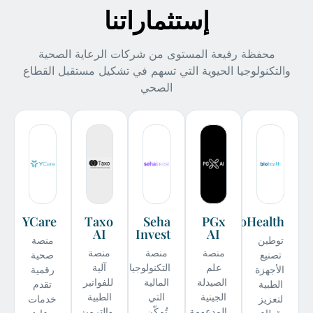
إستثماراتنا
محفظة رفيعة المستوى من شركات الرعاية الصحية
والتكنولوجيا الحيوية التي تسهم في تشكيل مستقبل القطاع
الصحي
YCare
Taxo
Seha
PGx
BioHealth
AI
Invest
AI
توطين
منصة
منصة
منصة
منصة
تصنيع
صحية
علم
التكنولوجيا
آلية
الأجهزة
رقمية
الصيدلة
المالية
للفواتير
الطبية
تقدم
الجينية
التي
الطبية
لتعزيز
خدمات
المدعومة
تُمكّن
والترميز